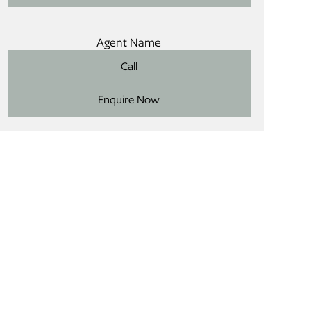
Agent Name
Call
Enquire Now