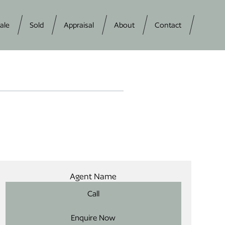
ale
Sold
Appraisal
About
Contact
Agent Name
Call
Enquire Now