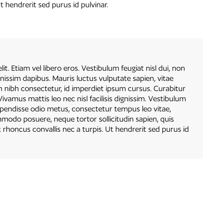
t hendrerit sed purus id pulvinar.
t. Etiam vel libero eros. Vestibulum feugiat nisl dui, non
nissim dapibus. Mauris luctus vulputate sapien, vitae
in nibh consectetur, id imperdiet ipsum cursus. Curabitur
 Vivamus mattis leo nec nisl facilisis dignissim. Vestibulum
uspendisse odio metus, consectetur tempus leo vitae,
ommodo posuere, neque tortor sollicitudin sapien, quis
 rhoncus convallis nec a turpis. Ut hendrerit sed purus id